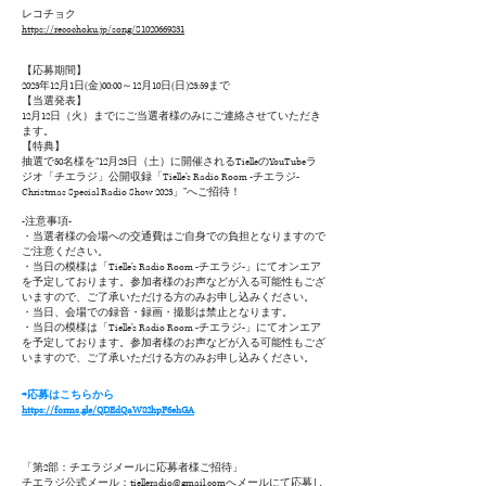
レコチョク
https://recochoku.jp/song/S1020669831
【
応募期間】
2023年12月1日(金)00:00～12月10日(日)23:59まで
【当選発表】
12月12日（火）までにご当選者様のみにご連絡させていただき
ます。
【特典】
抽選で50名様を“12月23日（土）に開催されるTielleのYouTubeラ
ジオ「チエラジ」公開収録「Tielle’s Radio Room -チエラジ-
Christmas Special Radio Show 2023」”へご招待！
-
注意事項-
・当選者様の会場への交通費はご自身での負担となりますので
ご注意ください。
・当日の模様は「Tielle’s Radio Room -チエラジ-」にてオンエア
を予定しております。参加者様のお声などが入る可能性もござ
いますので、ご了承いただける方のみお申し込みください。
・当日、会場での録音・録画・撮影は禁止となります。
・当日の模様は「Tielle’s Radio Room -チエラジ-」にてオンエア
を予定しております。参加者様のお声などが入る可能性もござ
いますので、ご了承いただける方のみお申し込みください。
⇨応募はこちらから
https://forms.gle/QDEdQaW82hpF6ehGA
「
第2部：チエラジメールに応募者様ご招待」
チエラジ公式メール：
tielleradio@gmail.com
へメールにて応募し