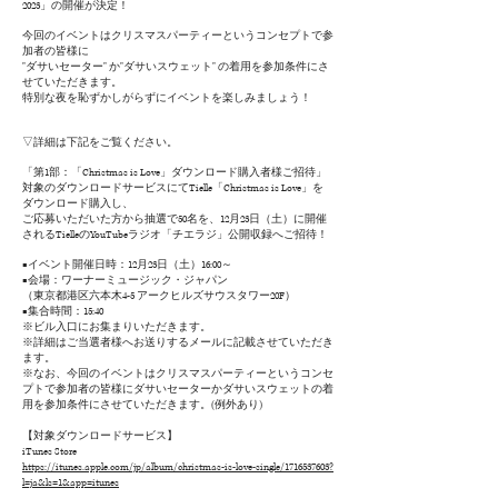
2023」の開催が決定！
今回のイベントはクリスマスパーティーというコンセプトで参
加者の皆様に
"ダサいセーター" か"ダサいスウェット" の着用を参加条件にさ
せていただきます。
特別な夜を恥ずかしがらずにイベントを楽しみましょう！
▽詳細は下記をご覧ください。
「第1部：「Christmas is Love」ダウンロード購入者様ご招待」
対象のダウンロードサービスにてTielle「Christmas is Love」を
ダウンロード購入し、
ご応募いただいた方から抽選で50名を、12月23日（土）に開催
されるTielleのYouTubeラジオ「チエラジ」公開収録へご招待！
■イベント開催日時：12月23日（土）16:00～
■会場：ワーナーミュージック・ジャパン
（東京都港区六本木4-5 アークヒルズサウスタワー20F）
■集合時間：15:40
※ビル入口にお集まりいただきます。
※詳細はご当選者様へお送りするメールに記載させていただき
ます。
※なお、今回のイベントはクリスマスパーティーというコンセ
プトで参加者の皆様にダサいセーターかダサいスウェットの着
用を参加条件にさせていただきます。(例外あり)
【対象ダウンロードサービス】
iTunes Store
https://itunes.apple.com/jp/album/christmas-is-love-single/1716537603?
l=ja&ls=1&app=itunes